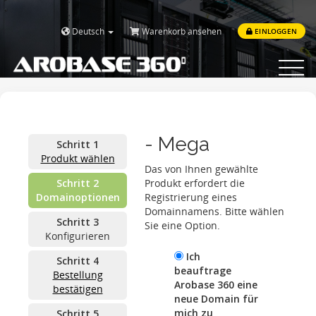
Deutsch
Warenkorb ansehen
EINLOGGEN
Toggle
navigat
- Mega
Schritt 1
Produkt wählen
Das von Ihnen gewählte
Schritt 2
Produkt erfordert die
Domainoptionen
Registrierung eines
Domainnamens. Bitte wählen
Schritt 3
Sie eine Option.
Konfigurieren
Ich
Schritt 4
beauftrage
Bestellung
Arobase 360 eine
bestätigen
neue Domain für
mich zu
Schritt 5