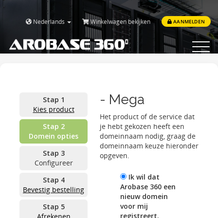
Nederlands
Winkelwagen bekijken
AANMELDEN
Toggle
navigat
- Mega
Stap 1
Kies product
Het product of de service dat
Stap 2
je hebt gekozen heeft een
Domein opties
domeinnaam nodig, graag de
domeinnaam keuze hieronder
Stap 3
opgeven.
Configureer
Ik wil dat
Stap 4
Arobase 360 een
Bevestig bestelling
nieuw domein
voor mij
Stap 5
registreert.
Afrekenen