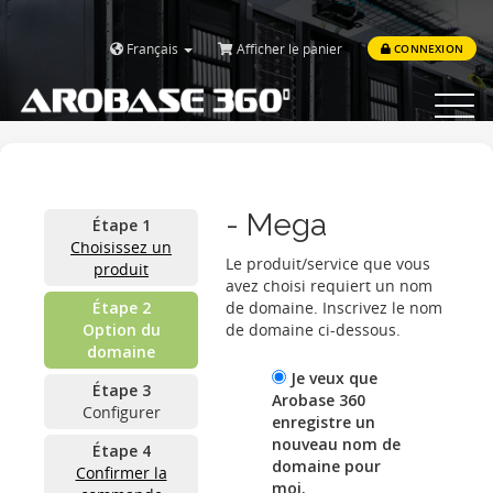
Français
Afficher le panier
CONNEXION
Toggle
navigat
- Mega
Étape 1
Choisissez un
Le produit/service que vous
produit
avez choisi requiert un nom
Étape 2
de domaine. Inscrivez le nom
Option du
de domaine ci-dessous.
domaine
Je veux que
Étape 3
Arobase 360
Configurer
enregistre un
nouveau nom de
Étape 4
domaine pour
Confirmer la
moi.