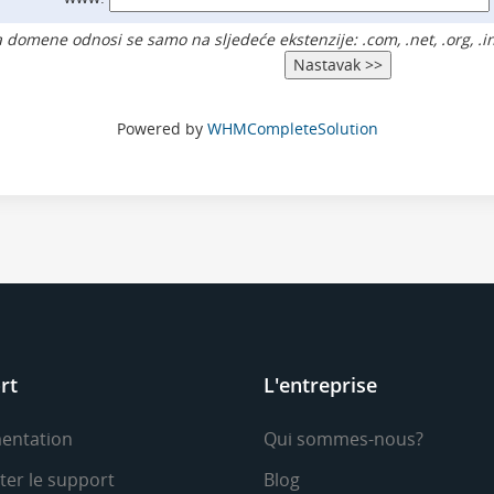
a domene odnosi se samo na sljedeće ekstenzije: .com, .net, .org, .i
Powered by
WHMCompleteSolution
rt
L'entreprise
entation
Qui sommes-nous?
ter le support
Blog