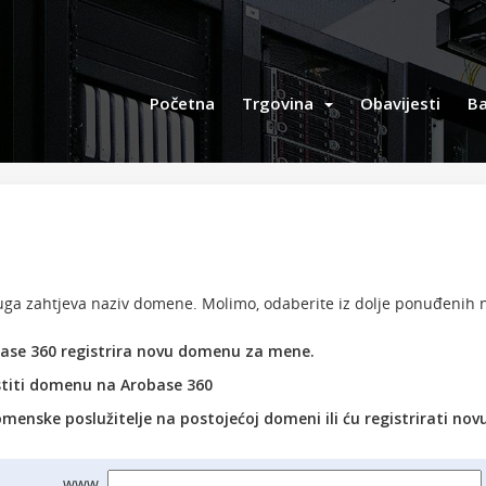
Početna
Trgovina
Obavijesti
Ba
ga zahtjeva naziv domene. Molimo, odaberite iz dolje ponuđenih n
ase 360 registrira novu domenu za mene.
titi domenu na Arobase 360
menske poslužitelje na postojećoj domeni ili ću registrirati no
www.