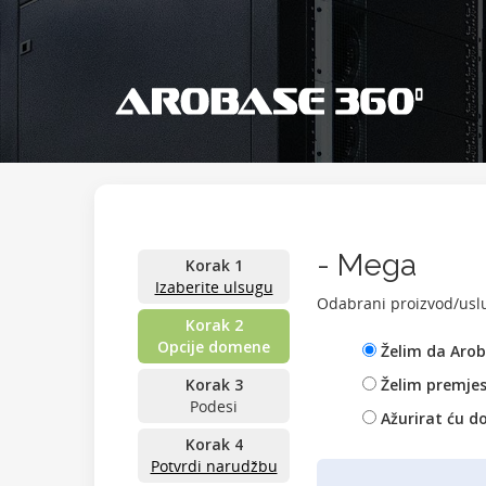
- Mega
Korak 1
Izaberite ulsugu
Odabrani proizvod/uslu
Korak 2
Opcije domene
Želim da Arob
Korak 3
Želim premjes
Podesi
Ažurirat ću do
Korak 4
Potvrdi narudžbu