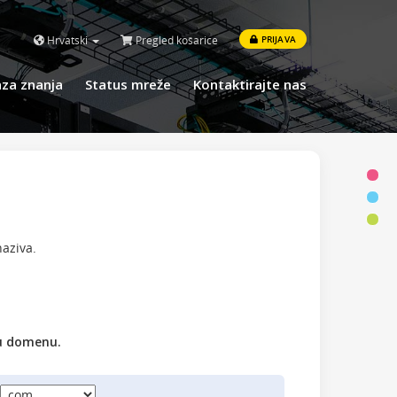
Hrvatski
Pregled košarice
PRIJAVA
za znanja
Status mreže
Kontaktirajte nas
aziva.
vu domenu.