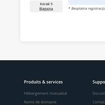
Korak 5
*
Besplatna registracij
Blagajna
Produits & services
Suppo
Hébergement mutualisé
Docum
Noms de domaine
Contac