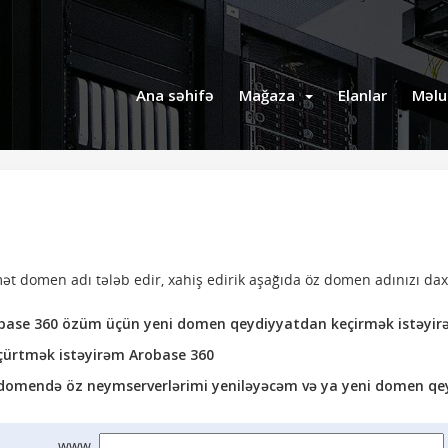
Ana səhifə
Mağaza
Elanlar
Məlu
t domen adı tələb edir, xahiş edirik aşağıda öz domen adınızı daxi
base 360 özüm üçün yeni domen qeydiyyatdan keçirmək istəyir
ürtmək istəyirəm Arobase 360
mendə öz neymserverlərimi yeniləyəcəm və ya yeni domen qe
www.