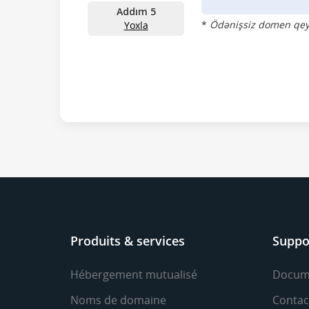
Addım 5
*
Ödənişsiz domen qeydiy
Yoxla
Produits & services
Suppo
Hébergement mutualisé
Docum
Noms de domaine
Contac