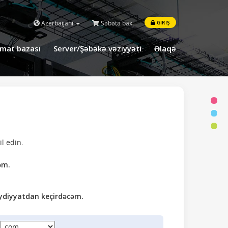
Azerbaijani
Səbətə bax
GIRIŞ
mat bazası
Server/Şəbəkə vəziyyəti
Əlaqə
l edin.
əm.
ydiyyatdan keçirdəcəm.