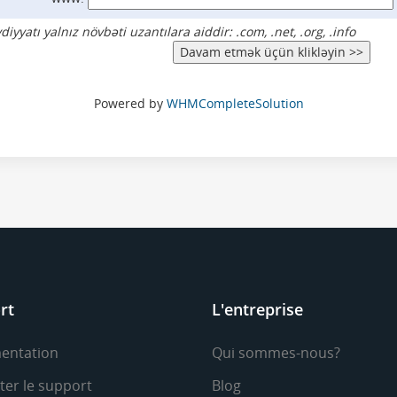
yatı yalnız növbəti uzantılara aiddir: .com, .net, .org, .info
Powered by
WHMCompleteSolution
rt
L'entreprise
entation
Qui sommes-nous?
ter le support
Blog