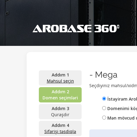
- Mega
Addım 1
Məhsul seçin
Seçdiyiniz məhsul/xidmə
Addım 2
Domen seçimləri
İstəyirəm Aro
Addım 3
Domenimi köç
Quraşdır
Mən mövcud do
Addım 4
Sifarişi təsdiqlə