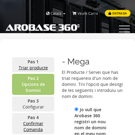
Català
Veure Carro
ENTRADA
Toggle
navigat
- Mega
Pas 1
Triar producte
El Producte / Servei que has
Pas 2
triat requereix d'un nom de
Opcions de
domini. Trii l'opció que desitgi
Domini
de les següents i introduïu un
nom de domini.
Pas 3
Configurar
Jo vull que
Arobase 360
Pas 4
registri un nou
Confirmar
nom de domini
Comanda
en el meu nom.