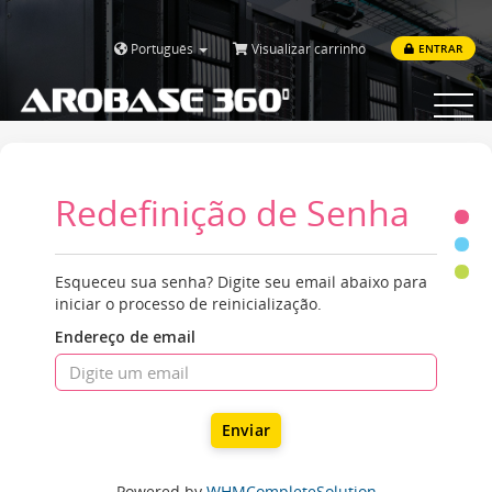
Português
Visualizar carrinho
ENTRAR
Toggle
navigat
Redefinição de Senha
Esqueceu sua senha? Digite seu email abaixo para
iniciar o processo de reinicialização.
Endereço de email
Enviar
Powered by
WHMCompleteSolution