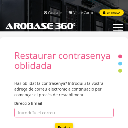
Català
Veure Carro
ENTRADA
Toggle
navigat
Restaurar contrasenya
oblidada
Has oblidat la contrasenya? Introduïu la vostra
adreça de correu electrònic a continuació per
començar el procés de restabliment.
Direcció Email
Enviar