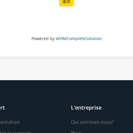
送出
Powered by
WHMCompleteSolution
rt
L'entreprise
entation
Qui sommes-nous?