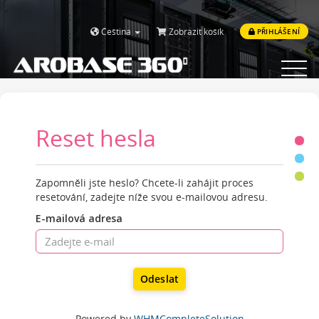
Čeština
Zobrazit košík
PŘIHLÁŠENÍ
Toggle
navigat
Reset hesla
Zapomněli jste heslo? Chcete-li zahájit proces
resetování, zadejte níže svou e-mailovou adresu.
E-mailová adresa
Odeslat
Powered by
WHMCompleteSolution