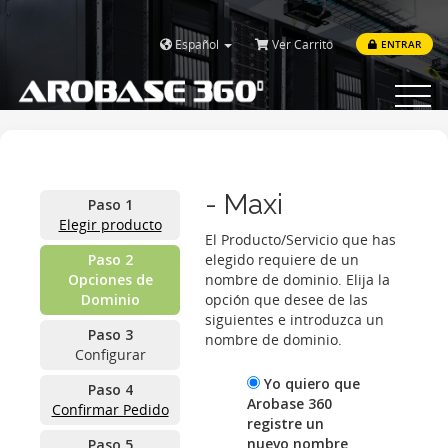
Español
Ver Carrito
ENTRAR
Toggle
navigat
- Maxi
Paso 1
Elegir producto
El Producto/Servicio que has
Paso 2
elegido requiere de un
Opciones de
nombre de dominio. Elija la
Dominio
opción que desee de las
siguientes e introduzca un
Paso 3
nombre de dominio.
Configurar
Yo quiero que
Paso 4
Arobase 360
Confirmar Pedido
registre un
nuevo nombre
Paso 5