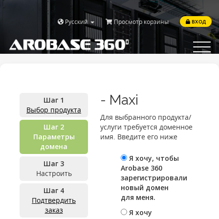
Русский
Просмотр корзины
ВХОД
Toggle
navigat
- Maxi
Шаг 1
Выбор продукта
Для выбранного продукта/
Шаг 2
услуги требуется доменное
Параметры
имя. Введите его ниже
домена
Я хочу, чтобы
Шаг 3
Arobase 360
Настроить
зарегистрировали
новый домен
Шаг 4
для меня.
Подтвердить
заказ
Я хочу