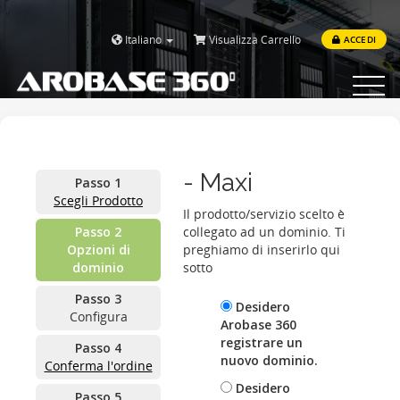
Italiano
Visualizza Carrello
ACCEDI
Toggle
navigat
- Maxi
Passo 1
Scegli Prodotto
Il prodotto/servizio scelto è
Passo 2
collegato ad un dominio. Ti
Opzioni di
preghiamo di inserirlo qui
dominio
sotto
Passo 3
Desidero
Configura
Arobase 360
registrare un
Passo 4
nuovo dominio.
Conferma l'ordine
Desidero
Passo 5