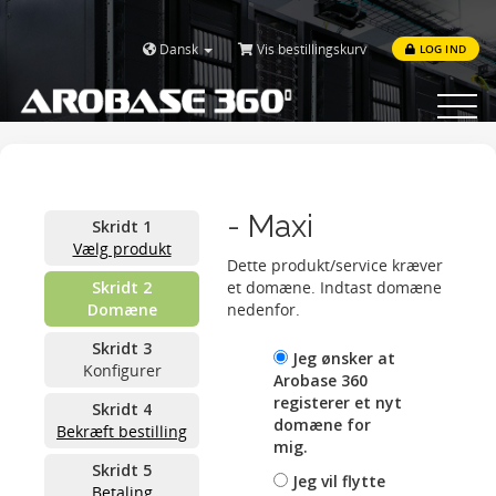
Dansk
Vis bestillingskurv
LOG IND
Toggle
navigat
- Maxi
Skridt 1
Vælg produkt
Dette produkt/service kræver
Skridt 2
et domæne. Indtast domæne
Domæne
nedenfor.
Skridt 3
Jeg ønsker at
Konfigurer
Arobase 360
registerer et nyt
Skridt 4
domæne for
Bekræft bestilling
mig.
Skridt 5
Jeg vil flytte
Betaling