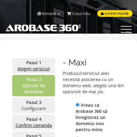
Română
Coșul meu
AUTENTIFICARE
Toggle
navigat
- Maxi
Pasul 1
Alegeți serviciul
Produsul/serviciul ales
Pasul 2
necesită asocierea cu un
Opțiuni de
domeniu web; alegeți una din
domeniu
opțiunile de mai jos.
Pasul 3
Vreau ca
Configurare
Arobase 360 să
înregistrez un
Pasul 4
domeniu nou
Confirm comanda
pentru mine.
Pasul 5