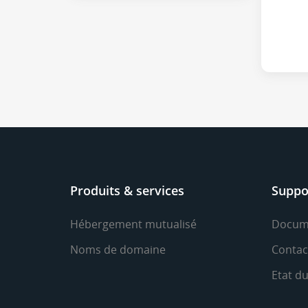
Produits & services
Suppo
Hébergement mutualisé
Docum
Noms de domaine
Contac
Etat d