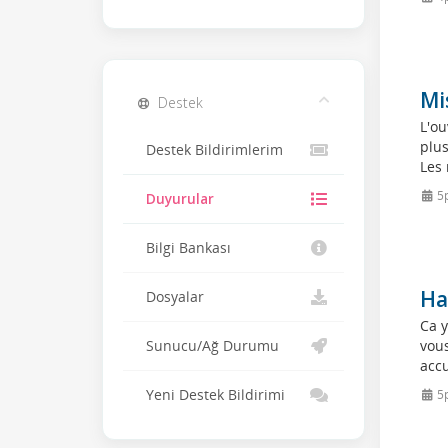
Mi
Destek
L'ou
plus
Destek Bildirimlerim
Les 
5p
Duyurular
Bilgi Bankası
Ha
Dosyalar
Ca y
vous
Sunucu/Ağ Durumu
accu
Yeni Destek Bildirimi
5p