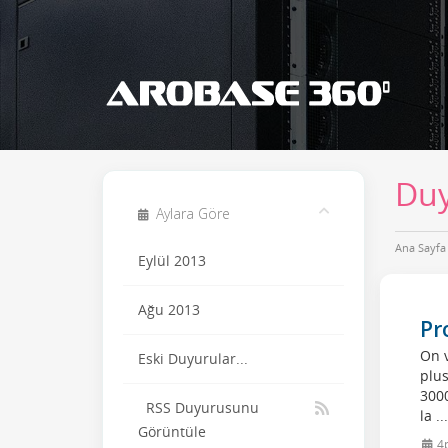
Duy
Aylara Göre
Ana Sayfa
Eylül 2013
Ağu 2013
Pr
On v
Eski Duyurular...
plus
3000
RSS Duyurusunu
la ..
Görüntüle
4p