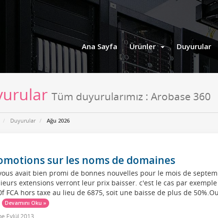
Ana Sayfa
Ürünler
Duyurular
urular
Tüm duyurularımız : Arobase 360
Duyurular
Ağu 2026
omotions sur les noms de domaines
ous avait bien promi de bonnes nouvelles pour le mois de septemb
ieurs extensions verront leur prix baisser. c'est le cas par exemple
f FCA hors taxe au lieu de 6875, soit une baisse de plus de 50%.Out
.
Devamını Oku »
e Eylül 2013