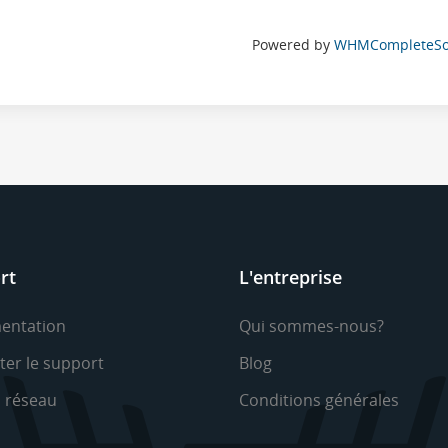
Powered by
WHMCompleteSol
rt
L'entreprise
entation
Qui sommes-nous?
ter le support
Blog
u réseau
Conditions générales