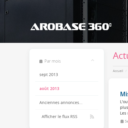
Act
Par mois
Accueil
sept 2013
août 2013
Mi
L'ou
Anciennes annonces...
plus
Les 
Afficher le flux RSS
5e