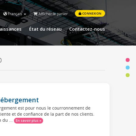
Français
Afficher le panier
CONNEXION
aissances
État du réseau
Contactez-nous
0
d'hébergement
ébergement est pour nous le courronnement de
ente et de confiance de la part de nos clients.
 du ...
En savoir plus »