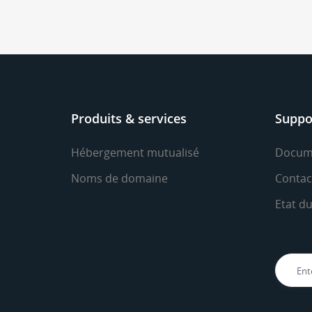
Produits & services
Suppo
Hébergement mutualisé
Docum
Noms de domaine
Contac
Etat d