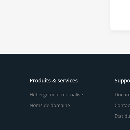
Produits & services
Suppo
Hébergement mutualisé
Docum
Noms de domaine
Contac
Etat d