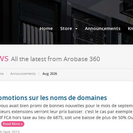
Home
Store
Announcements
K
ws
All the latest from Arobase 360
me
Announcements
Aug 2026
omotions sur les noms de domaines
ous avait bien promi de bonnes nouvelles pour le mois de septemb
ieurs extensions verront leur prix baisser. c'est le cas par exemple
f FCA hors taxe au lieu de 6875, soit une baisse de plus de 50%.Out
.
Read More »
h Sept 2013