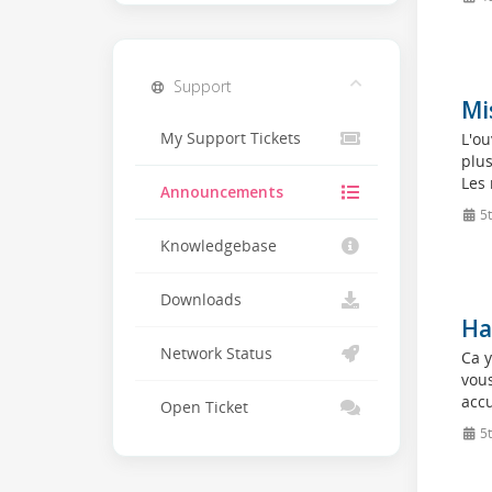
Support
Mi
My Support Tickets
L'ou
plus
Les 
Announcements
5t
Knowledgebase
Downloads
Ha
Network Status
Ca y
vous
accu
Open Ticket
5t