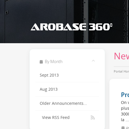
Ne
By Month
Portal Ho
Sept 2013
Aug 2013
Pr
On v
Older Announcements...
plus
3000
View RSS Feed
la ..
4t