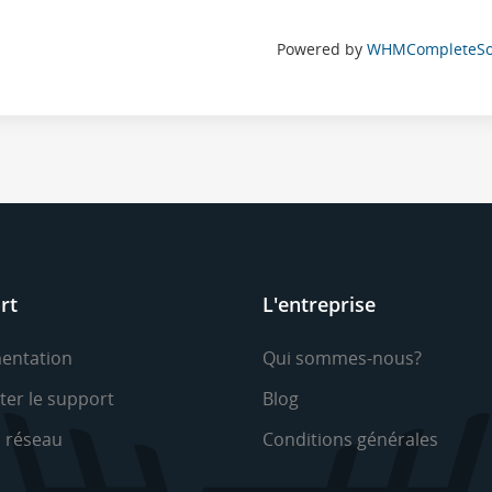
Powered by
WHMCompleteSol
rt
L'entreprise
entation
Qui sommes-nous?
ter le support
Blog
u réseau
Conditions générales