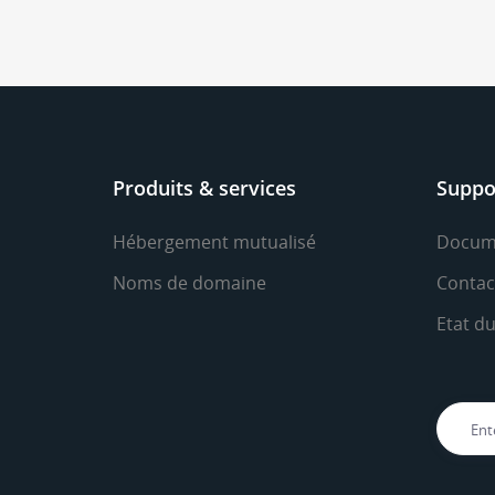
Produits & services
Suppo
Hébergement mutualisé
Docum
Noms de domaine
Contac
Etat d