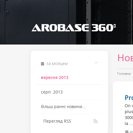
Но
за місяцем
Головна
вересня 2013
серп. 2013
Pr
On v
більш ранні новини...
plus
3000
Перегляд RSS
la ..
4т