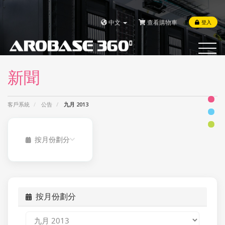
中文
查看購物車
登入
Toggle
navigat
新聞
客戶系統
公告
九月 2013
按月份劃分
按月份劃分