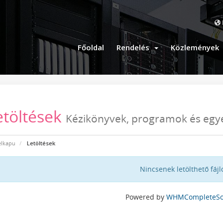
Főoldal
Rendelés
Közlemények
etöltések
Kézikönyvek, programok és egyé
élkapu
Letöltések
Nincsenek letölthető fájl
Powered by
WHMCompleteSol