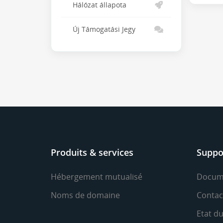
Hálózat állapota
Új Támogatási Jegy
Produits & services
Suppo
Hébergement mutualisé
Docum
Noms de domaine
Contac
Etat d