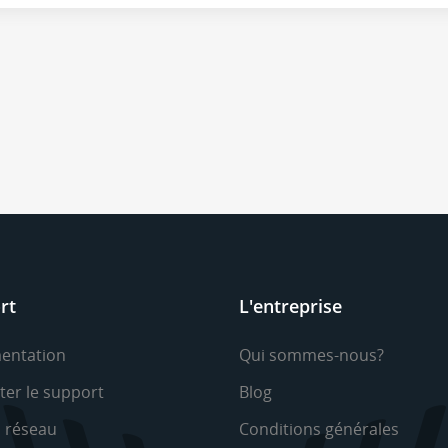
rt
L'entreprise
entation
Qui sommes-nous?
ter le support
Blog
u réseau
Conditions générales