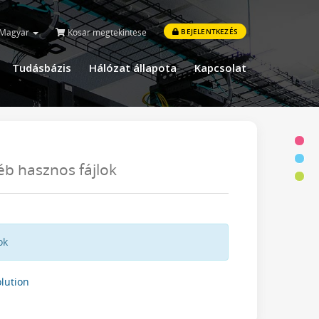
Magyar
Kosár megtekintése
BEJELENTKEZÉS
Tudásbázis
Hálózat állapota
Kapcsolat
b hasznos fájlok
ok
ution