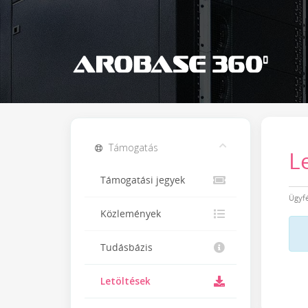
Támogatás
L
Támogatási jegyek
Ügyf
Közlemények
Tudásbázis
Letöltések