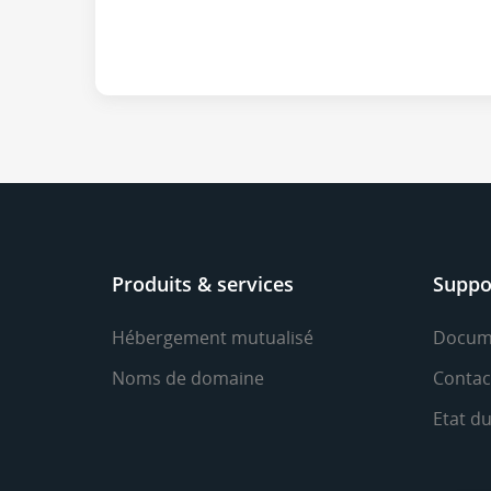
Produits & services
Suppo
Hébergement mutualisé
Docum
Noms de domaine
Contac
Etat d