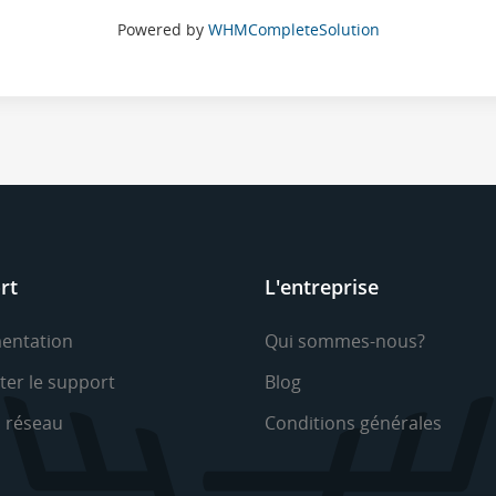
Powered by
WHMCompleteSolution
rt
L'entreprise
entation
Qui sommes-nous?
ter le support
Blog
u réseau
Conditions générales