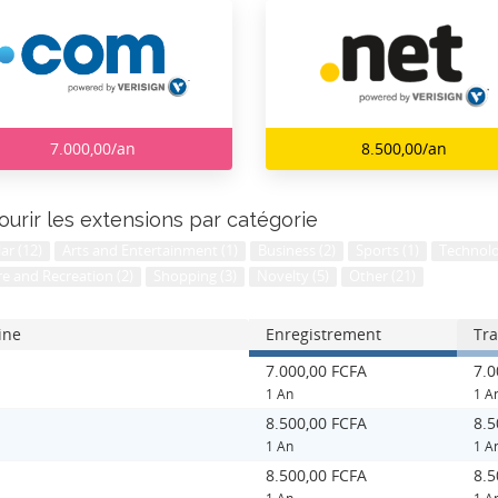
7.000,00/an
8.500,00/an
ourir les extensions par catégorie
ar (12)
Arts and Entertainment (1)
Business (2)
Sports (1)
Technolo
re and Recreation (2)
Shopping (3)
Novelty (5)
Other (21)
ine
Enregistrement
Tra
7.000,00 FCFA
7.0
1 An
1 A
8.500,00 FCFA
8.5
1 An
1 A
8.500,00 FCFA
8.5
1 An
1 A