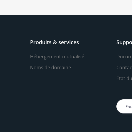
Produits & services
Suppo
Hébergement mutualisé
Docum
Noms de domaine
Contac
Etat d