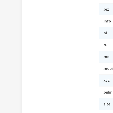
.biz
.info
.nl
.ru
.me
.mobi
.xyz
.onlin
.site