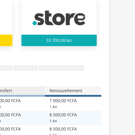
33.700,00/an
gy (6)
Services (4)
Money and Finance (2)
nsfert
Renouvellement
00,00 FCFA
7.000,00 FCFA
n
1 An
00,00 FCFA
8.500,00 FCFA
n
1 An
00,00 FCFA
8.500,00 FCFA
n
1 An