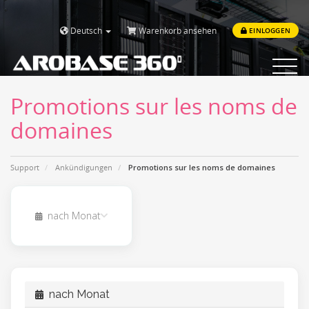
Deutsch
Warenkorb ansehen
EINLOGGEN
Toggle
navigat
Promotions sur les noms de
domaines
Support
Ankündigungen
Promotions sur les noms de domaines
nach Monat
nach Monat