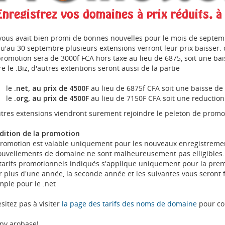
ous avait bien promi de bonnes nouvelles pour le mois de septembr
u'au 30 septembre plusieurs extensions verront leur prix baisser. c'
romotion sera de 3000f FCA hors taxe au lieu de 6875, soit une ba
e le .Biz, d'autres extentions seront aussi de la partie
le
.net, au prix de 4500F
au lieu de 6875f CFA soit une baisse de
le
.org, au prix de 4500F
au lieu de 7150F CFA soit une reductio
tres extensions viendront surement rejoindre le peleton de promo
dition de la promotion
romotion est valable uniquement pour les nouveaux enregistremen
ouvellements de domaine ne sont malheureusement pas elligibles
tarifs promotionnels indiqués s'applique uniquement pour la prem
 plus d'une année, la seconde année et les suivantes vous seront f
ple pour le .net
sitez pas à visiter
la page des tarifs des noms de domaine
pour con
py arobase!