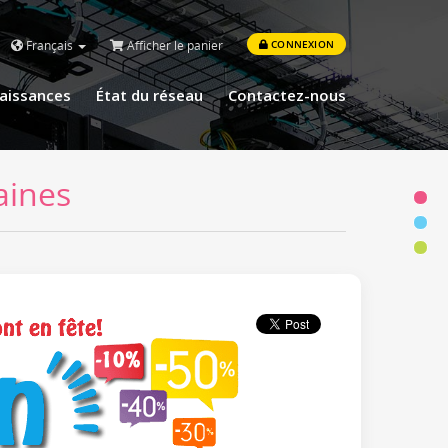
Français
Afficher le panier
CONNEXION
aissances
État du réseau
Contactez-nous
aines