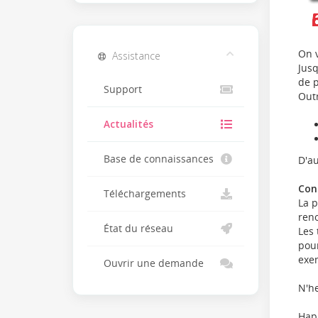
On v
Assistance
Jusq
de p
Support
Outr
Actualités
Base de connaissances
D'au
Con
Téléchargements
La p
ren
État du réseau
Les 
pour
exem
Ouvrir une demande
N'he
Hap