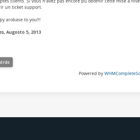
tes clients. Si vous n'avez pas encore pu obtenir cette mise à niv
ir un ticket support.
y arobase to you!!!
es, Augosto 5, 2013
Atrás
Powered by
WHMCompleteSol