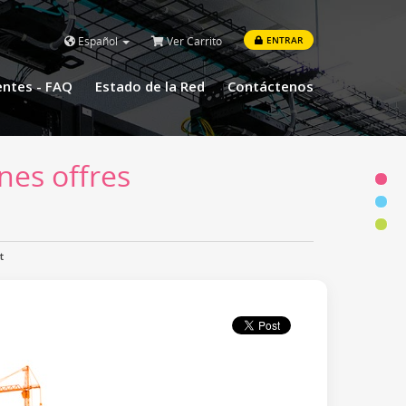
Español
Ver Carrito
ENTRAR
entes - FAQ
Estado de la Red
Contáctenos
nes offres
t