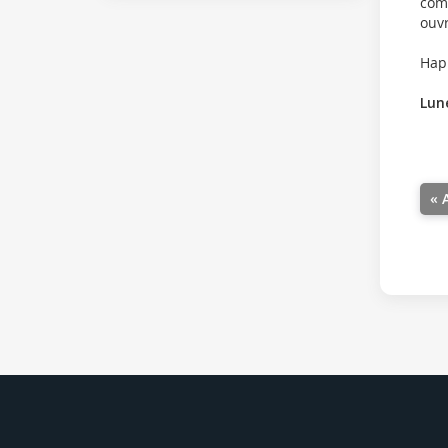
comp
ouvr
Happ
Lun
« 