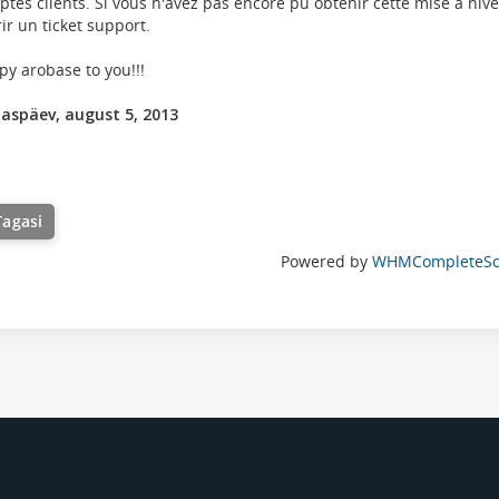
tes clients. Si vous n'avez pas encore pu obtenir cette mise à niv
ir un ticket support.
y arobase to you!!!
aspäev, august 5, 2013
Tagasi
Powered by
WHMCompleteSol