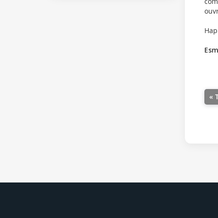
comp
ouvr
Happ
Esm
« 