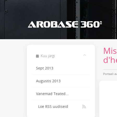
Mis
Kuu järgi
d'h
Sept 2013
Portaali a
Augustis 2013
Vanemad Teated...
Loe RSS uudiseid