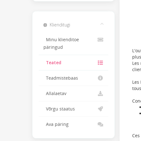
Klienditugi
Minu klienditoe
päringud
L'ou
plus
Teated
Les 
clie
Teadmistebaas
Les 
tous
Allalaetav
Conc
Võrgu staatus
Ava päring
Ces 