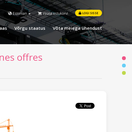
Estonian
Vaata ostukorvi
LOGI SISSE
aas
Võrgu staatus
Võta meiega ühendust
nes offres