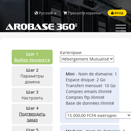
Русский
Просмотр корзины
ВХОД
Toggle
navigat
Категории:
Шаг 1
Выбор продукта
Шаг 2
Mini
- Nom de domaine: 1
Параметры
Espace disque: 2 Go
домена
Transfert mensuel: 10 Go
Comptes emails:illimité
Шаг 3
Comptes ftp:illimité
Настроить
Base de données:illimité
Шаг 4
Подтвердить
заказ
Шаг 5