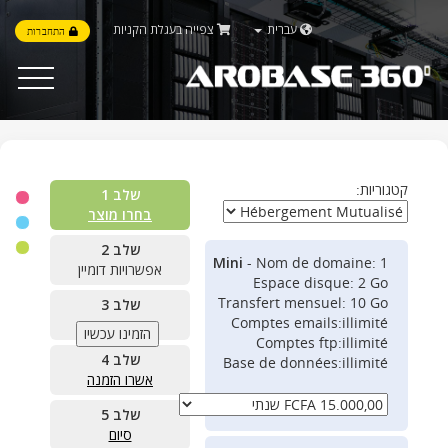
עברית
צפייה בעגלת הקניות
התחברות
Toggle
vigation
קטגוריות:
שלב 1
בחרו מוצר
שלב 2
Mini
- Nom de domaine: 1
אפשרויות דומיין
Espace disque: 2 Go
Transfert mensuel: 10 Go
שלב 3
Comptes emails:illimité
הגדר
Comptes ftp:illimité
שלב 4
Base de données:illimité
אשרו הזמנה
שלב 5
סיום