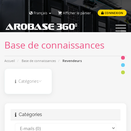
Français
Afficher le panier
CONNEXION
Toggle
navigat
Base de connaissances
Accueil
Base de connaissances
Revendeurs
Catégories
Catégories