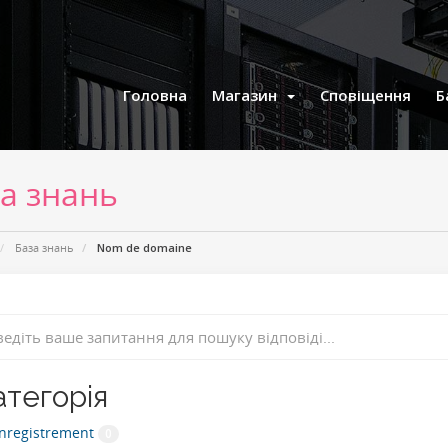
Головна
Магазин
Сповіщення
Б
а знань
База знань
Nom de domaine
атегорія
nregistrement
0