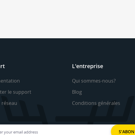
rt
L'entreprise
entation
Qui sommes-nous?
ter le support
Blog
u réseau
Conditions générales