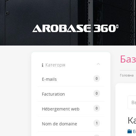
Баз
Категорія
Головна
0
E-mails
0
Facturation
0
Hébergement web
К
1
Nom de domaine
E