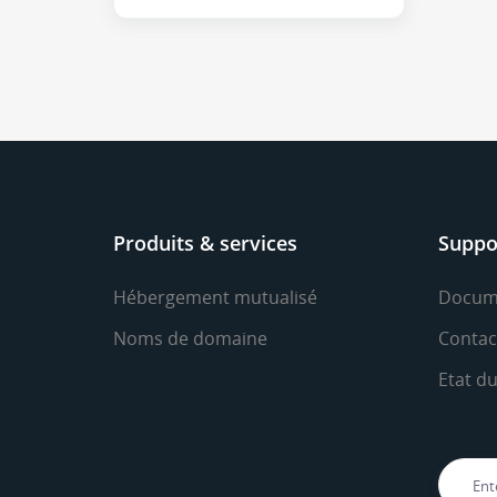
Produits & services
Suppo
Hébergement mutualisé
Docum
Noms de domaine
Contac
Etat d