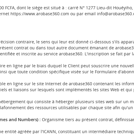
000 FCFA, dont le siège est situé à : carré N° 1277 Lieu-dit Houéyi
ternet https://www.arobase360.com ou par email info@arobase360.c
écision contraire, le sens qui leur est donné ci-dessous s'ils appa
 présent contrat ou dans tout autre document émanant de arobase360
tifiée et inscrite au service arobase360. L'inscription se fait par
re en ligne par le biais duquel le Client
peut souscrire une nouvel
insi que toute condition spécifique visée
sur le Formulaire d'abonn
ble en ligne sur le site Internet de arobase360 contenant les inform
iels et liaisons sur lesquels sont
implémentés les sites Web et qui 
ébergement qui consiste à héberger
plusieurs sites web sur un m
lafonnement des ressources utilisables par chaque site afin qu'un 
ames and Numbers) :
Organisme tiers au présent contrat, définissa
ne entité agréée par l'ICANN, constituant un intermédiaire techni