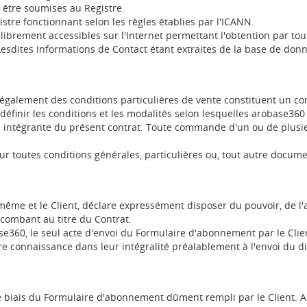
être soumises au Registre.
istre fonctionnant selon les règles établies par l'ICANN.
e librement accessibles sur l'Internet permettant l'obtention par t
esdites Informations de Contact étant extraites de la base de do
galement des conditions particulières de vente constituent un con
 définir les conditions et les modalités selon lesquelles arobase360 
e intégrante du présent contrat. Toute commande d'un ou de plusie
r toutes conditions générales, particulières ou, tout autre documen
ême et le Client, déclare expressément disposer du pouvoir, de l'au
incombant au titre du Contrat.
se360, le seul acte d'envoi du Formulaire d'abonnement par le Clien
e connaissance dans leur intégralité préalablement à l'envoi du di
e biais du Formulaire d'abonnement dûment rempli par le Client. 