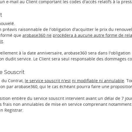
'un e-mail au Client comportant les codes d'accès relatifs à la prest
t
nouvelé.
n préavis raisonnable de l'obligation d'acquitter le prix du renouve
informé que
arobase360 ne
procédera à aucune autre forme de relanc
it
.
ellement à la date anniversaire, arobase360 sera dans l'obligation
ion dudit service. Le Client sera seul responsable des dommages con
e Souscrit
e du Contrat,
le service souscrit n'est
ni modifiable ni annulable
. T
ion par arobase360, qui le cas échéant pourra faire une propositi
position entière du service souscrit intervient avant un délai de 7 j
 frais non annulables de mise en service comprenant notamment l
n Registrar.