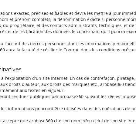
ations exactes, précises et fiables et devra les mettre à jour imm
m et prénom complets, la dénomination exacte si personne morale,
 du propriétaire, et des contacts administratifs, techniques, et de 
'accès et de rectification des données le concernant qu'il pourra e
u l'accord des tierces personnes dont les informations personnell
ura la faculté de résilier le Contrat, dans les conditions prévues à
minatives
s à l'exploitation d'un site Internet. En cas de contrefaçon, pirat
, aux droits d'auteur, aux droits des marques etc., arobase360 tiend
formément aux textes en vigueur.
ront rendues publiques par arobase360 suivant les règles imposées
, les informations pourront être utilisées dans des opérations de p
ent accepte que arobase360 cite son nom et/ou celui de son site i