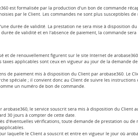
60 est formalisée par la production d'un bon de commande récapit
choisies par le Client. Les commandes ne sont plus susceptibles de
une durée de validité. La prestation ne sera mise à disposition du 
la durée de validité et en l'absence de paiement, la commande sera 
é et de renouvellement figurent sur le site Internet de arobase360
les taxes applicables sont ceux en vigueur au jour de la demande d
oyens de paiement mis à disposition du Client par arobase360. Le C
che spéciale ; il convient donc au Client de suivre les instructions
es comme un numéro de bon de commande.
 arobase360, le service souscrit sera mis à disposition du Client a
ard 30 jours à compter de cette date.
rès d'éventuelles vérifications, toute demande de prestation ou de 
applicables.
ur laquelle le Client a souscrit et entre en vigueur le jour où arob