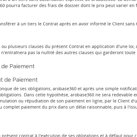
0 pourra facturer des frais de dossier dont le prix peut varier en 
nsférer à un tiers le Contrat après en avoir informé le Client sans 
une ou plusieurs clauses du présent Contrat en application d'une loi,
 n'entraînera pas la nullité des autres clauses qui garderont toute l
ut de Paiement
ut de Paiement
onque de ses obligations, arobase360 et après une simple notificati
es obligations. Dans cette hypothèse, arobase360 ne sera redevabl
nulation ou répudiation de son paiement en ligne, par le Client 
u complet paiement du prix dans un délai raisonnable, puis à l'issue 
résent contrat à l'exécution de ses obligations et à défaut pour ce