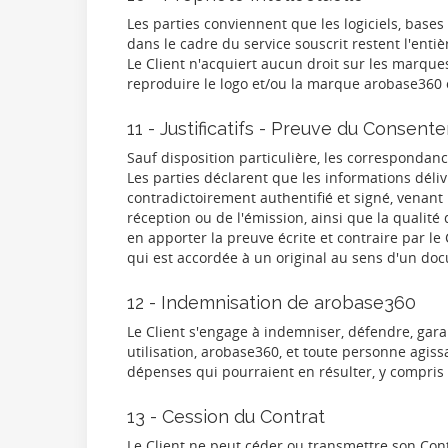
Les parties conviennent que les logiciels, bases
dans le cadre du service souscrit restent l'enti
Le Client n'acquiert aucun droit sur les marque
reproduire le logo et/ou la marque arobase360 
11 - Justificatifs - Preuve du Consen
Sauf disposition particulière, les correspondanc
Les parties déclarent que les informations délivr
contradictoirement authentifié et signé, venant
réception ou de l'émission, ainsi que la qualité
en apporter la preuve écrite et contraire par le
qui est accordée à un original au sens d'un do
12 - Indemnisation de arobase360
Le Client s'engage à indemniser, défendre, garan
utilisation, arobase360, et toute personne agis
dépenses qui pourraient en résulter, y compris 
13 - Cession du Contrat
Le Client ne peut céder ou transmettre son Con