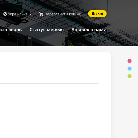
Українська
Переглянути кошик
ВХІД
аза знань
Статус мережі
Зв'язок з нами