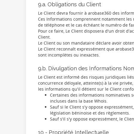
9.a. Obligations du Client
Le Client devra fournir à arobase360 des inform
Ces Informations comprennent notamment les no
de téléphone et le cas échéant le numéro de fax,
Pour ce faire, Le Client disposera d'un droit d
Client.
Le Client ou son mandataire déclare avoir obten
Le Client reconnaît expressément que arobase360 a
sont incomplètes ou inexactes.
9.b. Divulgation des Informations No
Le Client est informé des risques juridiques lié
concurrence déloyale, atteinte(s) à la vie privée
les informations qu'il détient sur le Client con
Certaines des informations nominatives se
incluses dans la base Whois.
Sauf si le Client s'y oppose expressément
législation béninoise et des règlements.
Sauf s'il s'y oppose expressément, le Cli
10 - Propriété Intellectuelle