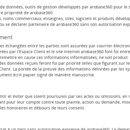
 de données, outils de gestion développés par arobase360 pour le si
ère propriété de arobase360.
s, noms commerciaux, enseignes, sites, logiciels et produits dével
ou se déclarer partenaire de arobase360 sans son autorisation exp
tement
es échangées entre les parties sont assurées par courrier électroni
ées par l'Espace Client et le site Internet arobase360 font foi entre
 remettre en cause ces informations informatisées, ne soit produit
 des données reçues feront foi par priorité telles que figurant sur 
 Client. La portée de la preuve des informations délivrées par les 
cument écrit papier signé de manière manuscrite.
tir et éviter que soient poursuivis par ses actes ou omissions, en 
sant pour leur compte contre toute plainte, action ou demande, mise
les honoraires et débours de leurs conseils.
trat à un tiers sans autorisation expresse de arobase360. La deman