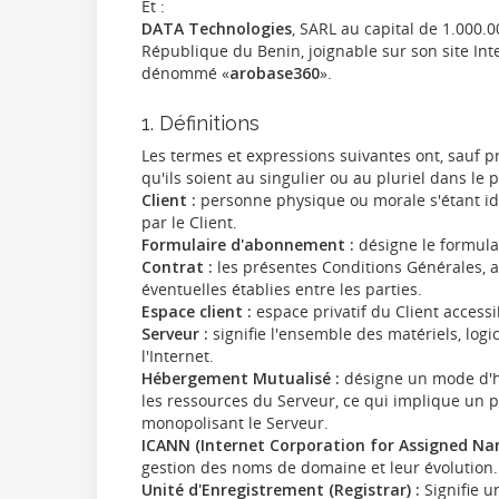
Et :
DATA Technologies
, SARL au capital de 1.000.
République du Benin, joignable sur son site In
dénommé «
arobase360
».
1. Définitions
Les termes et expressions suivantes ont, sauf pr
qu'ils soient au singulier ou au pluriel dans le
Client :
personne physique ou morale s'étant iden
par le Client.
Formulaire d'abonnement :
désigne le formulai
Contrat :
les présentes Conditions Générales, a
éventuelles établies entre les parties.
Espace client :
espace privatif du Client accessi
Serveur :
signifie l'ensemble des matériels, logic
l'Internet.
Hébergement Mutualisé :
désigne un mode d'h
les ressources du Serveur, ce qui implique un p
monopolisant le Serveur.
ICANN (Internet Corporation for Assigned N
gestion des noms de domaine et leur évolution.
Unité d'Enregistrement (Registrar) :
Signifie u