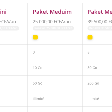
ini
Paket Meduim
Paket M
 FCFA/an
25.000,00 FCFA/an
39.500,00 
0,00 FCFA/an
Renews 25.000,00 FCFA/an
Renews 39.500,
3
8
10 Go
30 Go
50 Go
200 Go
illimité
illimité