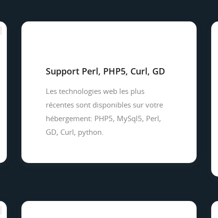
Support Perl, PHP5, Curl, GD
Les technologies web les plus
récentes sont disponibles sur votre
hébergement: PHP5, MySql5, Perl,
GD, Curl, python.