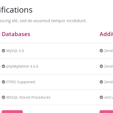
fications
scing elit, sed do eiusmod tempor incididunt.
Databases
Addi
MySQL 5.6
Zend
phpMyAdmin 4.6.6
Zend 
FTPES Supported
Zend
MSSQL Stored Procedures
ionC