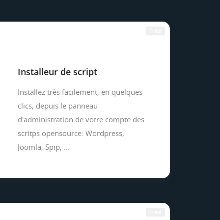
Free
Installeur de script
Installez très facilement, en quelques
clics, depuis le panneau
d'administration de votre compte des
scritps opensource: Wordpress,
Joomla, Spip, ...
Free