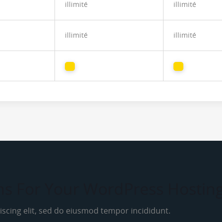
illimité
illimité
illimité
illimité
ns For Your WordPress Hostin
scing elit, sed do eiusmod tempor incididunt.