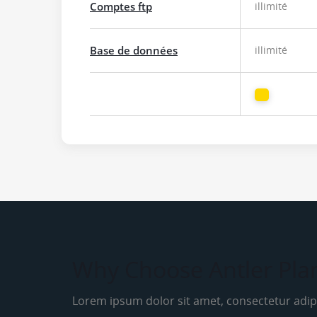
Comptes ftp
illimité
Base de données
illimité
Why Choose Antler Pla
Lorem ipsum dolor sit amet, consectetur adipi