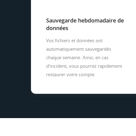
Sauvegarde hebdomadaire de
données
Vos fichiers et données ont
automatiquement sauvegardés
chaque semaine. Ainsi, en cas
d'incident, vous pourrez rapidement
restaurer votre compte.