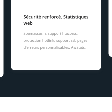
Sécurité renforcé, Statistiques
web
Spamassasin, support htaccess,
protection hotlink, support ssl, pages
d'erreurs personnalisables, AwStats,
...