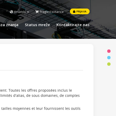
Hrvatski
Pregled košarice
PRIJAVA
za znanja
Status mreže
Kontaktirajte nas
nt. Toutes les offres proposées inclus le
llimités d'alias, de sous domaines, de comptes
ailles moyennes et leur fournissent les outils