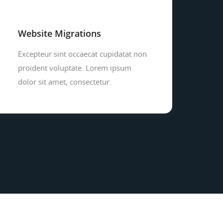
Website Migrations
Excepteur sint occaecat cupidatat non
proident voluptate. Lorem ipsum
dolor sit amet, consectetur.