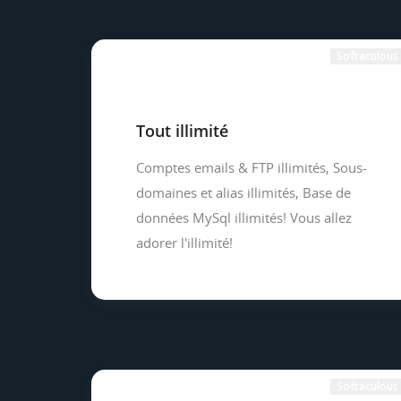
Softaculous
Tout illimité
Comptes emails & FTP illimités, Sous-
domaines et alias illimités, Base de
données MySql illimités! Vous allez
adorer l'illimité!
Softaculous