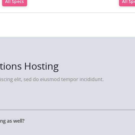
All Specs
All Sp
tions Hosting
scing elit, sed do eiusmod tempor incididunt.
ng as well?