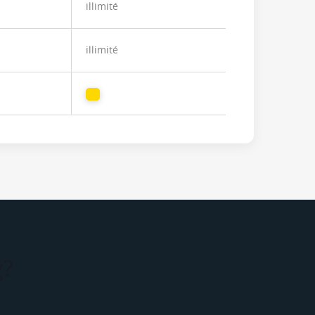
illimité
illimité
g?