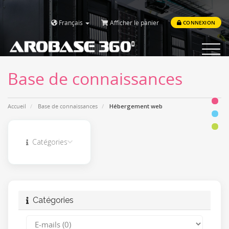
Français
Afficher le panier
CONNEXION
Toggle
navigat
Base de connaissances
Accueil
Base de connaissances
Hébergement web
Catégories
Catégories