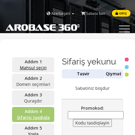
Azerbaijani
Səbətə bax
GIRIŞ
Toggle
navigat
Sifariş yekunu
Addım 1
Məhsul seçin
Təsvir
Qiymət
Addım 2
Domen seçimləri
Səbətiniz boşdur
Addım 3
Quraşdır
Promokod:
Addım 4
Sifarişi təsdiqlə
Addım 5
Yoxla