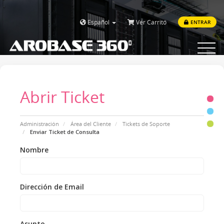
Español
Ver Carrito
ENTRAR
Toggle
navigat
Abrir Ticket
Administración
Área del Cliente
Tickets de Soporte
Enviar Ticket de Consulta
Nombre
Dirección de Email
Asunto