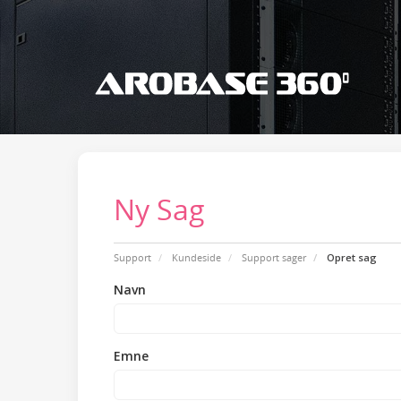
Ny Sag
Support
Kundeside
Support sager
Opret sag
Navn
Emne