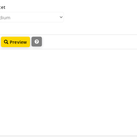
tet
Preview