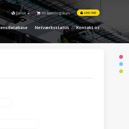
Dansk
Vis bestillingskurv
LOG IND
densdatabase
Netværksstatus
Kontakt os