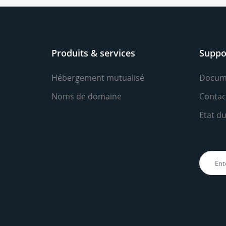
Produits & services
Suppo
Hébergement mutualisé
Docum
Noms de domaine
Contac
Etat d