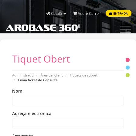
Català
Veure Carro
ENTRADA
Toggle
navigat
Tiquet Obert
Administració
Àrea del client
Tiquets de suport
Envia ticket de Consulta
Nom
Adreça electrònica
Assumpte