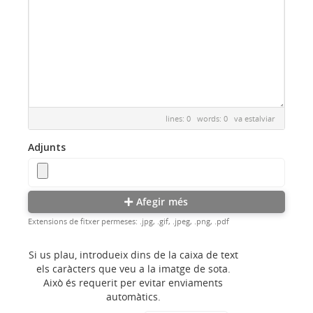
lines: 0 words: 0
va estalviar
Adjunts
Afegir més
Extensions de fitxer permeses: .jpg, .gif, .jpeg, .png, .pdf
Si us plau, introdueix dins de la caixa de text
els caràcters que veu a la imatge de sota.
Això és requerit per evitar enviaments
automàtics.